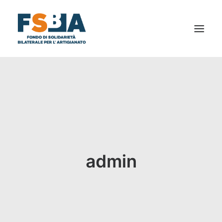
CHI SIAMO
AL TUO SERVIZIO
NEWS
BILANCIO SOCIALE
DICONO DI NOI
admin
FAQ
PRIVACY
DOCUMENTI E MODULISTICA
CONTATTI