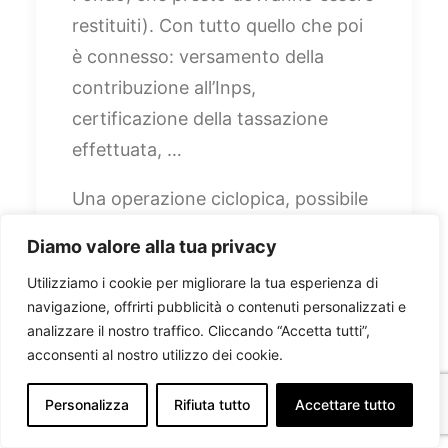
restituiti). Con tutto quello che poi
è connesso: versamento della
contribuzione all’Inps,
certificazione della tassazione
effettuata, …
Una operazione ciclopica, possibile
solo grazie al supporto garantito
Diamo valore alla tua privacy
dalla bilateralità artigiana, nazionale
Utilizziamo i cookie per migliorare la tua esperienza di
e regionale: informazioni ad
navigazione, offrirti pubblicità o contenuti personalizzati e
aziende e ai lavoratori (ad
analizzare il nostro traffico. Cliccando “Accetta tutti”,
entrambi, spesso, sono stati
acconsenti al nostro utilizzo dei cookie.
assicurati anche altri specifici aiuti),
Personalizza
Rifiuta tutto
Accettare tutto
supporto ai consulenti, sostegno di
ogni spesa organizzativa e