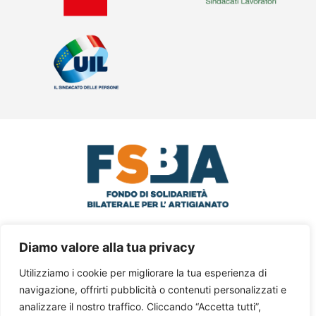
© 2024 FSBA Via Santa Croce in
Diamo valore alla tua privacy
Gerusalemme, 63 – III° Piano Int.5 – 00185
Utilizziamo i cookie per migliorare la tua esperienza di
Roma
navigazione, offrirti pubblicità o contenuti personalizzati e
analizzare il nostro traffico. Cliccando “Accetta tutti”,
Tel. 06 77205055 – C.F. 97795620588 –