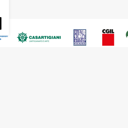
a Santa Croce in Gerusalemme, 63 – III° Piano Int
5 – C.F. 97795620588 –
Privacy Policy
–
Cookie Polic