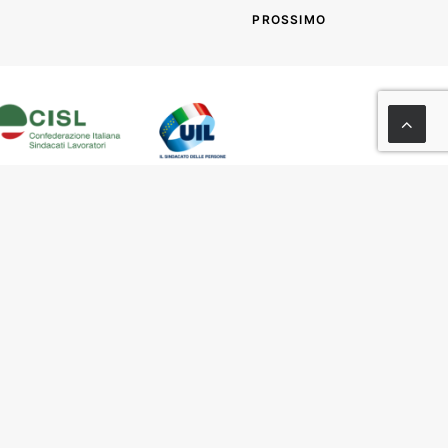
PROSSIMO
.5 – 00185 Roma
y
–
Area Riservata