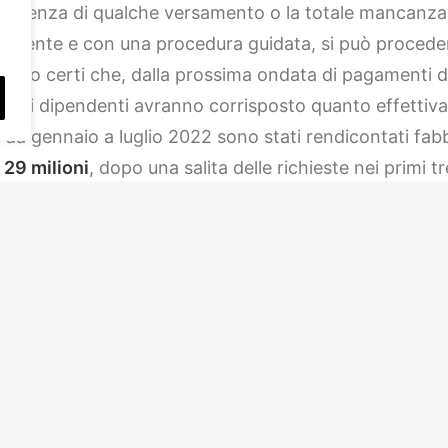
a carenza di qualche versamento o la totale mancanza
lmente e con una procedura guidata, si può proceder
ando certi che, dalla prossima ondata di pagamenti d
esti dipendenti avranno corrisposto quanto effettiva
: da gennaio a luglio 2022 sono stati rendicontati fab
i
29 milioni
, dopo una salita delle richieste nei primi t
40
) via via le necessità stanno diminuendo (per luglio s
sto è un segnale che nel Comparto artigiano le attiv
rmanendo grandi preoccupazioni per l’aumento dei cost
in alcuni ambiti – di reperimento di materiali. A più di
2
nierogate e gli importi accantonati per la contribuzio
lionidi marzo al paio di milioni di luglio. Ci sono, pot
) circasette milioni di euro per la cassa integrazione 
deveattendere che le aziende irregolari procedano alla
tiva.