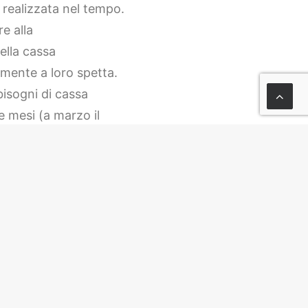
 realizzata nel tempo.
e alla
ella cassa
mente a loro spetta.
bisogni di cassa
re mesi (a marzo il
i tratta di
ità sono in buona
i dell’energia e per le
1 milioni
di euro
ne correlata, e qui si
enzialmente, ancora da
da gennaio a luglio.
 sistemazione della