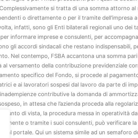
 Complessivamente si tratta di una somma attorno al 
pendenti o direttamente o per il tramite dell’impresa 
lta, infatti, sono gli Enti bilaterali regionali uno dei 
: per informare imprese e consulenti, per accompagna
no gli accordi sindacali che restano indispensabili, p
ento. Nel contempo, FSBA accantona una somma pari 
à al versamento della contribuzione previdenziale cor
amento specifico del Fondo, si procede al pagamento
atrici e ai lavoratori sospesi dal lavoro da parte di imp
i inadempienze contributive la domanda di ammortizz
sospeso, in attesa che l’azienda proceda alla regolari
o punto di vista, la procedura messa in operatività da
ttamente o tramite i suoi consulenti, può verificare la
e al portale. Qui un sistema simile ad un semaforo 