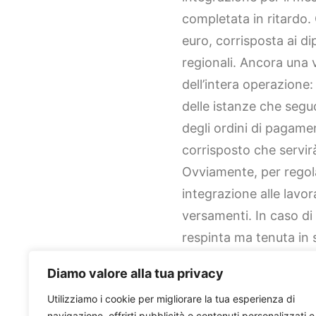
completata in ritardo.
euro, corrisposta ai di
regionali. Ancora una vo
dell’intera operazione
delle istanze che seguo
degli ordini di pagam
corrisposto che servir
Ovviamente, per regol
integrazione alle lavor
versamenti. In caso d
respinta ma tenuta in 
Interessante, da quest
Diamo valore alla tua privacy
impresa artigiana, dire
Utilizziamo i cookie per migliorare la tua esperienza di
accedendo direttament
navigazione, offrirti pubblicità o contenuti personalizzati e